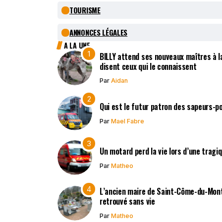
TOURISME
ANNONCES LÉGALES
A LA UNE
BILLY attend ses nouveaux maîtres à la
disent ceux qui le connaissent
Par
Aidan
Qui est le futur patron des sapeurs-p
Par
Mael Fabre
Un motard perd la vie lors d’une tragi
Par
Matheo
L’ancien maire de Saint-Côme-du-Mont,
retrouvé sans vie
Par
Matheo