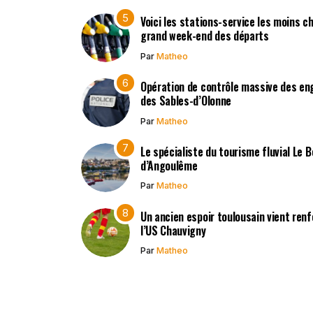
Voici les stations-service les moins c
grand week-end des départs
Par
Matheo
Opération de contrôle massive des en
des Sables-d’Olonne
Par
Matheo
Le spécialiste du tourisme fluvial Le 
d’Angoulême
Par
Matheo
Un ancien espoir toulousain vient renf
l’US Chauvigny
Par
Matheo