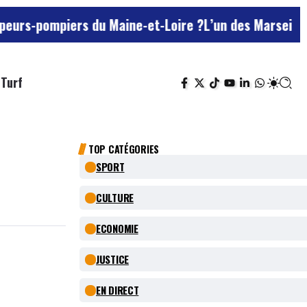
ers du Maine-et-Loire ?
L’un des Marseillais suspecté
Turf
TOP CATÉGORIES
SPORT
CULTURE
ECONOMIE
JUSTICE
EN DIRECT