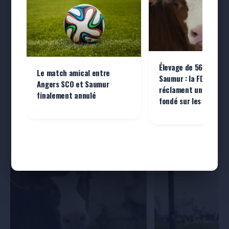
en partenariat avec REGIEPRO
Publiez
vos annonces légales
Élevage de 560 veaux
en
quelques clics
Le match amical entre
Saumur : la FDSEA et l
Angers SCO et Saumur
réclament un échang
Je publie mon annonce →
finalement annulé
fondé sur les faits »
Sélectionné pour vous