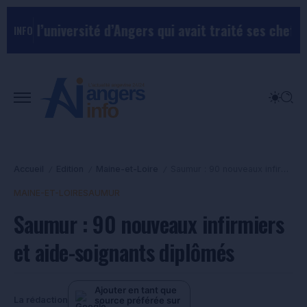
niversité d’Angers qui avait traité ses chefs de “chi
INFO
Accueil
Edition
Maine-et-Loire
Saumur : 90 nouveaux infirmiers et aide-soignants diplômés
/
/
/
MAINE-ET-LOIRE
SAUMUR
Saumur : 90 nouveaux infirmiers
et aide-soignants diplômés
Ajouter en tant que
source préférée sur
La rédaction