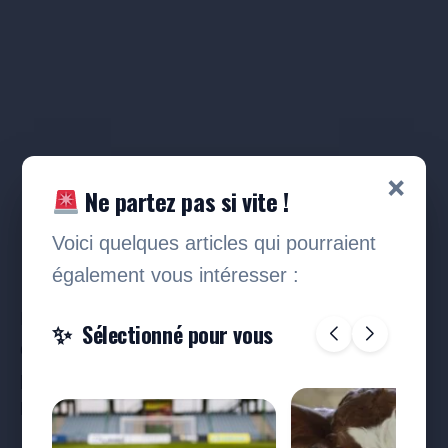
×
Ne partez pas si vite !
Voici quelques articles qui pourraient
également vous intéresser :
La profession reconnaît d’ailleurs un regain
Sélectionné pour vous
d’intérêt puisque
“le métier d’infirmier a été le
plus cité parmi les choix via la procédure
Parcoursup en 2022”
.