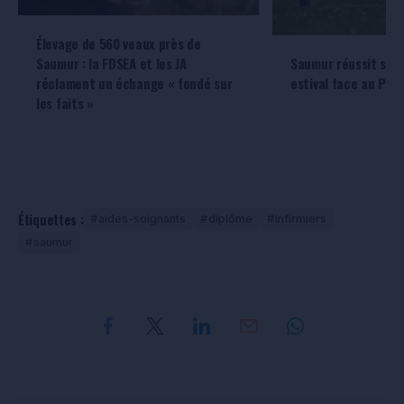
Élevage de 560 veaux près de
Saumur : la FDSEA et les JA
Saumur réussit son
réclament un échange « fondé sur
estival face au Poir
les faits »
Étiquettes :
aides-soignants
diplôme
infirmiers
saumur