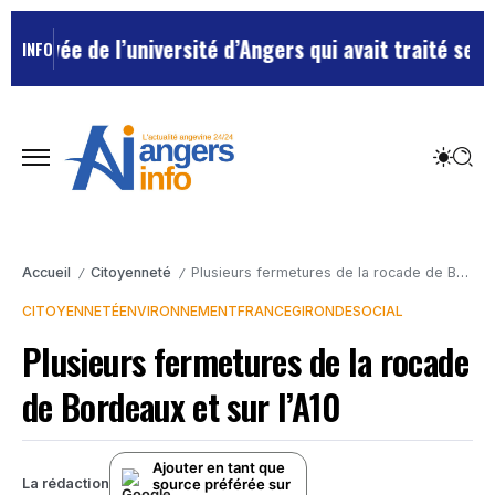
yée de l’université d’Angers qui avait traité ses chef
INFO
Accueil
Citoyenneté
Plusieurs fermetures de la rocade de Bordeaux et sur l’A10
/
/
CITOYENNETÉ
ENVIRONNEMENT
FRANCE
GIRONDE
SOCIAL
Plusieurs fermetures de la rocade
de Bordeaux et sur l’A10
Ajouter en tant que
source préférée sur
La rédaction