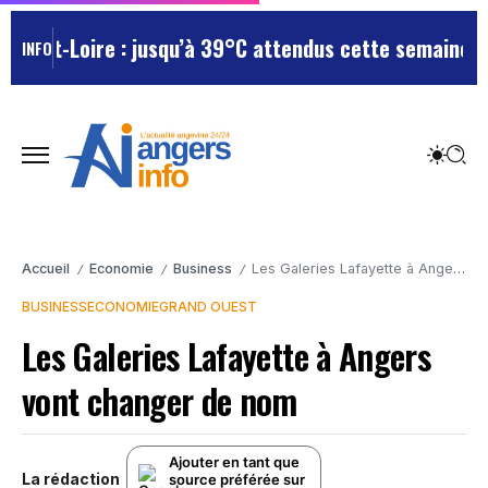
-et-Loire : jusqu’à 39°C attendus cette semaine, le d
INFO
Accueil
Economie
Business
Les Galeries Lafayette à Angers vont changer de nom
/
/
/
BUSINESS
ECONOMIE
GRAND OUEST
Les Galeries Lafayette à Angers
vont changer de nom
Ajouter en tant que
La rédaction
source préférée sur