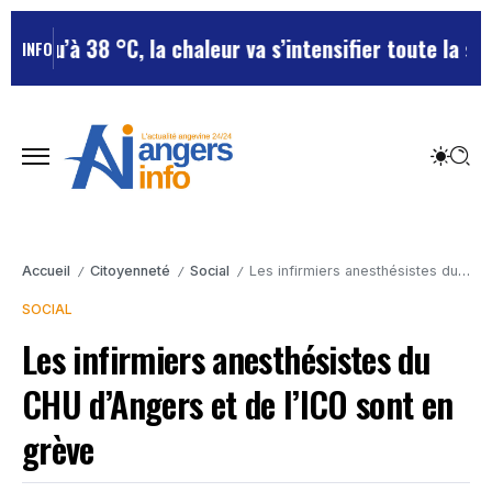
squ’à 38 °C, la chaleur va s’intensifier toute la semai
INFO
Accueil
Citoyenneté
Social
Les infirmiers anesthésistes du CHU d’Angers et de l’ICO sont en grève
/
/
/
SOCIAL
Les infirmiers anesthésistes du
CHU d’Angers et de l’ICO sont en
grève