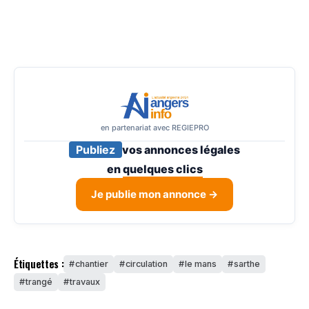
en partenariat avec REGIEPRO
Publiez
vos annonces légales
en
quelques clics
Je publie mon annonce →
Étiquettes :
chantier
circulation
le mans
sarthe
trangé
travaux