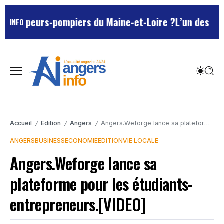
 sapeurs-pompiers du Maine-et-Loire ?
L’un des Marsei
INFO
Accueil
Edition
Angers
Angers.Weforge lance sa plateforme pour les étudiants-entrepreneurs.[VIDEO]
/
/
/
ANGERS
BUSINESS
ECONOMIE
EDITION
VIE LOCALE
Angers.Weforge lance sa
plateforme pour les étudiants-
entrepreneurs.[VIDEO]