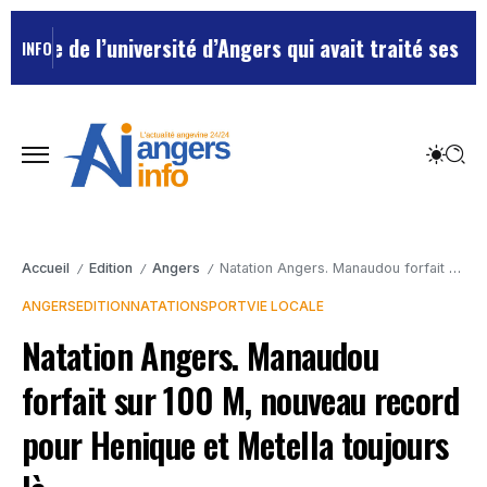
e de l’université d’Angers qui avait traité ses chefs 
INFO
Accueil
Edition
Angers
Natation Angers. Manaudou forfait sur 100 M, nouveau record pour Henique et Metella toujours là.
/
/
/
ANGERS
EDITION
NATATION
SPORT
VIE LOCALE
Natation Angers. Manaudou
forfait sur 100 M, nouveau record
pour Henique et Metella toujours