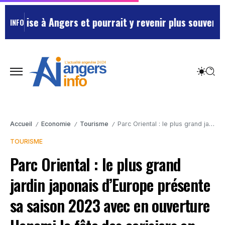
se à Angers et pourrait y revenir plus souvent …
Maine
INFO
Accueil
Economie
Tourisme
Parc Oriental : le plus grand jardin japonais d’Europe présente sa saison 2023 avec en ouverture Hanami la fête des cerisiers en fleurs
/
/
/
TOURISME
Parc Oriental : le plus grand
jardin japonais d’Europe présente
sa saison 2023 avec en ouverture