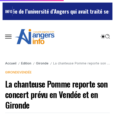
yée de l’université d’Angers qui avait traité ses chef
INFO
Accueil
Edition
Gironde
La chanteuse Pomme reporte son concert prévu en Vendée et en Gironde
/
/
/
GIRONDE
VENDÉE
La chanteuse Pomme reporte son
concert prévu en Vendée et en
Gironde