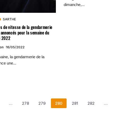
dimanche,...
SARTHE
s de vitesse de la gendarmerie
 annoncés pour la semaine du
i 2022
ion
16/05/2022
ine, la gendarmerie de la
nce une...
…
278
279
280
281
282
…