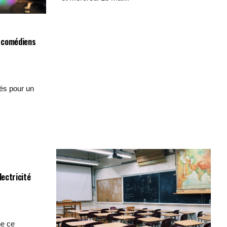
s comédiens
és pour un
lectricité
he ce