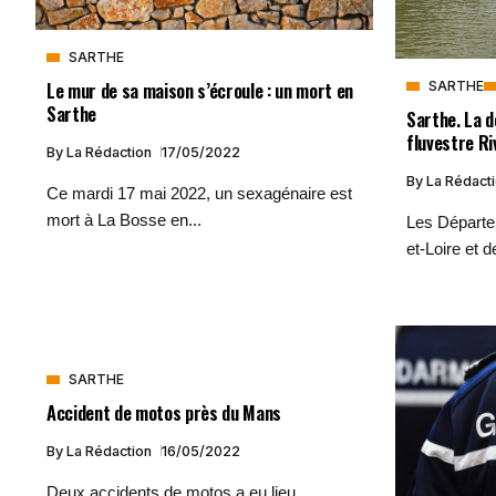
SARTHE
Le mur de sa maison s’écroule : un mort en
SARTHE
Sarthe
Sarthe. La d
fluvestre Ri
By
La Rédaction
17/05/2022
By
La Rédact
Ce mardi 17 mai 2022, un sexagénaire est
mort à La Bosse en...
Les Départe
et-Loire et de
SARTHE
Accident de motos près du Mans
By
La Rédaction
16/05/2022
Deux accidents de motos a eu lieu