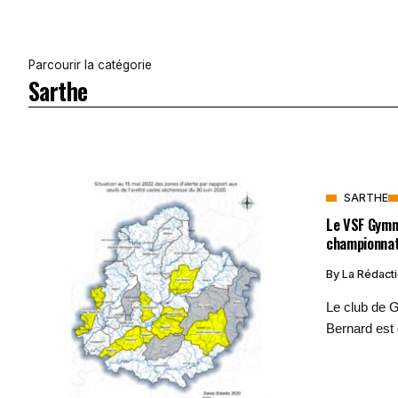
Parcourir la catégorie
Sarthe
SARTHE
Le VSF Gymna
championnat
By
La Rédact
Le club de G
Bernard est q