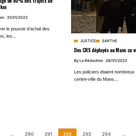
éage de 80% des trajets de
 km
ion
31/01/2022
er le pouvoir d’achat des
s, les...
JUSTICE
SARTHE
Des CRS déployés au Mans ce v
By
La Rédaction
28/01/2022
Les policiers étaient nombreux 
centre-ville du Mans...
…
290
291
292
293
294
…