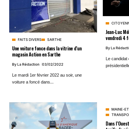
CITOYEN
Jean-Luc Mél
vendredi 4 f
FAITS DIVERS
SARTHE
Une voiture fonce dans la vitrine d’un
By
La Rédact
magasin Action en Sarthe
Le candidat 
By
La Rédaction
03/02/2022
présidentielle
Le mardi 1er février 2022 au soir, une
voiture a foncé dans...
MAINE-ET
TRANSPO
Dans l’Ouest