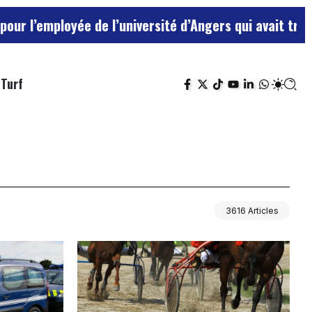
oyée de l’université d’Angers qui avait traité ses che
Turf
3616 Articles