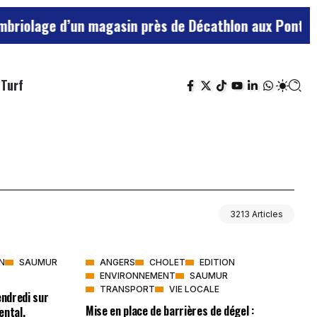
olage d’un magasin près de Décathlon aux Ponts-de-Cé
Turf
3213 Articles
N
SAUMUR
ANGERS
CHOLET
EDITION
ENVIRONNEMENT
SAUMUR
TRANSPORT
VIE LOCALE
endredi sur
Mise en place de barrières de dégel :
ental.