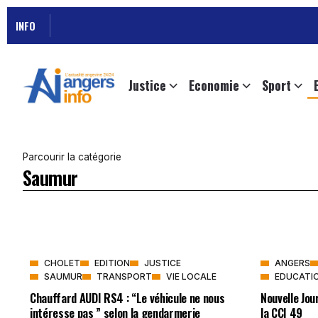
INFO
Justice
Economie
Sport
Parcourir la catégorie
Saumur
CHOLET
EDITION
JUSTICE
ANGERS
SAUMUR
TRANSPORT
VIE LOCALE
EDUCATI
Chauffard AUDI RS4 : “Le véhicule ne nous
Nouvelle Jo
intéresse pas ” selon la gendarmerie
la CCI 49