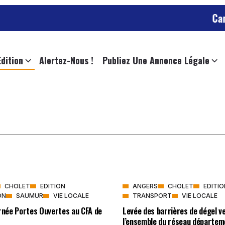
Cambri
Edition
Alertez-Nous !
Publiez Une Annonce Légale
CHOLET
EDITION
ANGERS
CHOLET
EDITIO
ON
SAUMUR
VIE LOCALE
TRANSPORT
VIE LOCALE
urnée Portes Ouvertes au CFA de
Levée des barrières de dégel v
l’ensemble du réseau départem