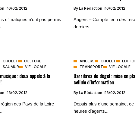
ion
16/02/2012
By
La Rédaction
16/02/2012
ns climatiques n’ont pas permis
Angers – Compte tenu des résu
...
derniers...
CHOLET
CULTURE
ANGERS
CHOLET
EDITIO
SAUMUR
VIE LOCALE
TRANSPORT
VIE LOCALE
 musique : deux appels à la
Barrières de dégel : mise en pl
!
cellule d’information
ion
13/02/2012
By
La Rédaction
13/02/2012
région des Pays de la Loire
Depuis plus d’une semaine, ce 
..
heures d’agents...