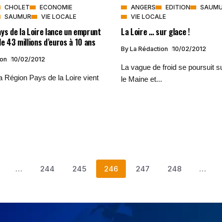
CHOLET
ECONOMIE
ANGERS
EDITION
SAUM
SAUMUR
VIE LOCALE
VIE LOCALE
ys de la Loire lance un emprunt
La Loire … sur glace !
de 43 millions d’euros à 10 ans
By
La Rédaction
10/02/2012
ion
10/02/2012
La vague de froid se poursuit s
 Région Pays de la Loire vient
le Maine et...
…
244
245
246
247
248
…