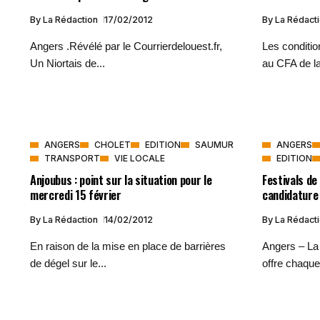
By
La Rédaction
17/02/2012
By
La Rédact
Angers .Révélé par le Courrierdelouest.fr,
Les conditio
Un Niortais de...
au CFA de la
ANGERS
CHOLET
EDITION
SAUMUR
ANGERS
TRANSPORT
VIE LOCALE
EDITION
Anjoubus : point sur la situation pour le
Festivals de
mercredi 15 février
candidature 
By
La Rédaction
14/02/2012
By
La Rédact
En raison de la mise en place de barrières
Angers – La 
de dégel sur le...
offre chaque.