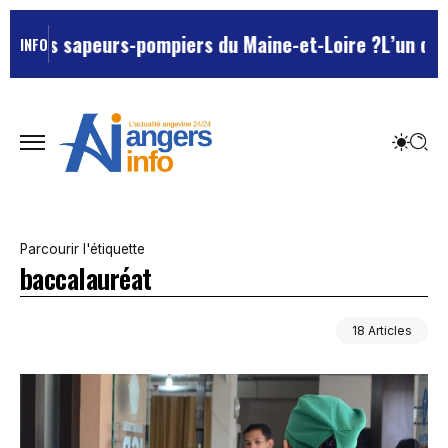
peurs-pompiers du Maine-et-Loire ?
L’un des Marseilla
INFO
Parcourir l'étiquette
baccalauréat
18 Articles