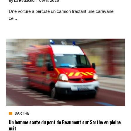
By
La Rédaction
09/11/2025
Une voiture a percuté un camion tractant une caravane
ce...
SARTHE
Un homme saute du pont de Beaumont sur Sarthe en pleine
nuit