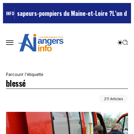
rs-pompiers du Maine-et-Loire ?
L’un des Marseillais s
INFO
Parcourir l'étiquette
blessé
211 Articles