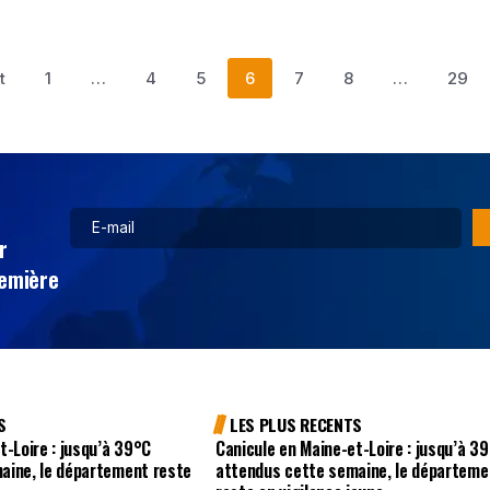
t
1
…
4
5
6
7
8
…
29
r
remière
S
LES PLUS RECENTS
t-Loire : jusqu’à 39°C
Canicule en Maine-et-Loire : jusqu’à 3
aine, le département reste
attendus cette semaine, le départeme