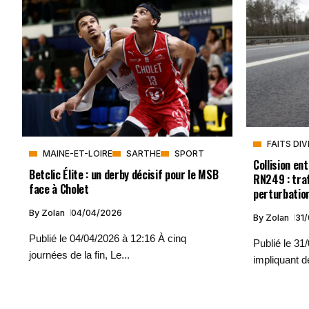
FAITS DI
MAINE-ET-LOIRE
SARTHE
SPORT
Collision en
Betclic Élite : un derby décisif pour le MSB
RN249 : traf
face à Cholet
perturbatio
By
Zolan
04/04/2026
By
Zolan
31
Publié le 04/04/2026 à 12:16 À cinq
Publié le 31
journées de la fin, Le...
impliquant d