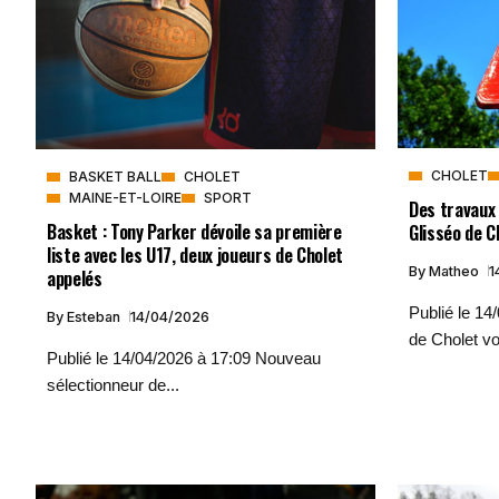
CHOLET
BASKET BALL
CHOLET
MAINE-ET-LOIRE
SPORT
Des travaux 
Basket : Tony Parker dévoile sa première
Glisséo de C
liste avec les U17, deux joueurs de Cholet
By
Matheo
1
appelés
Publié le 14
By
Esteban
14/04/2026
de Cholet vo
Publié le 14/04/2026 à 17:09 Nouveau
sélectionneur de...