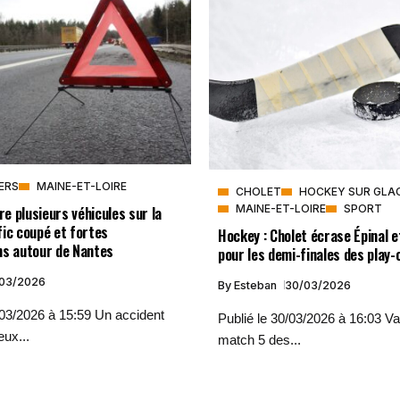
VERS
MAINE-ET-LOIRE
CHOLET
HOCKEY SUR GLA
MAINE-ET-LOIRE
SPORT
tre plusieurs véhicules sur la
ic coupé et fortes
Hockey : Cholet écrase Épinal et
ns autour de Nantes
pour les demi-finales des play-
/03/2026
By
Esteban
30/03/2026
/03/2026 à 15:59 Un accident
Publié le 30/03/2026 à 16:03 V
eux...
match 5 des...