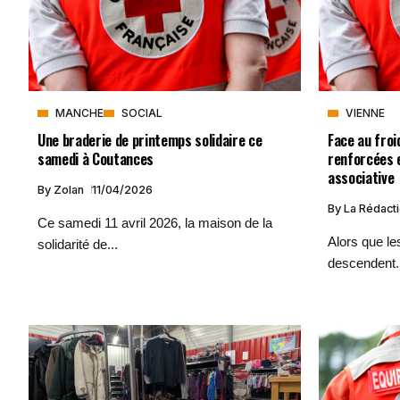
MANCHE
SOCIAL
VIENNE
Une braderie de printemps solidaire ce
Face au froi
samedi à Coutances
renforcées e
associative
By
Zolan
11/04/2026
By
La Rédact
Ce samedi 11 avril 2026, la maison de la
Alors que le
solidarité de...
descendent.