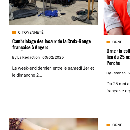
CITOYENNETÉ
Cambriolage des locaux de la Croix-Rouge
ORNE
française à Angers
Orne : la co
lieu du 25 m
By
La Rédaction
03/02/2025
Perche
Le week-end dernier, entre le samedi 1er et
By
Esteban
le dimanche 2...
Du 25 mai au
française or
ORNE