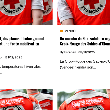
VENDÉE
d, des places d’hébergement
Un marché de Noël solidaire org
t une forte mobilisation
Croix-Rouge des Sables-d’Olon
By
Esteban
08/11/2025
ion
31/12/2025
La Croix-Rouge des Sables-d’
s températures hivernales
(Vendée) tiendra son...
..