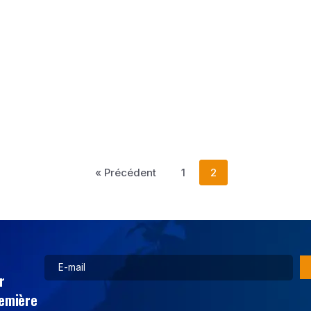
« Précédent
1
2
r
remière