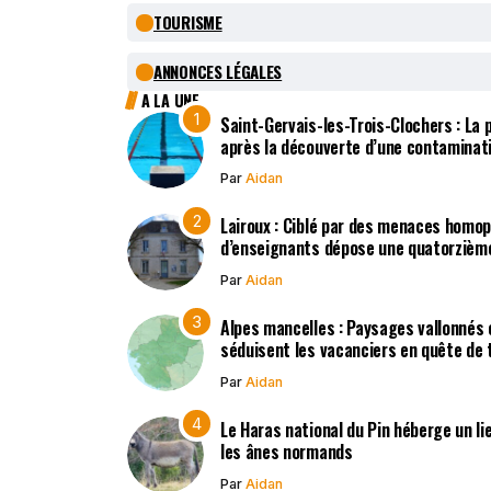
TOURISME
ANNONCES LÉGALES
A LA UNE
Saint-Gervais-les-Trois-Clochers : La
après la découverte d’une contaminat
Par
Aidan
Lairoux : Ciblé par des menaces homo
d’enseignants dépose une quatorzième
Par
Aidan
Alpes mancelles : Paysages vallonnés 
séduisent les vacanciers en quête de t
Par
Aidan
Le Haras national du Pin héberge un li
les ânes normands
Par
Aidan