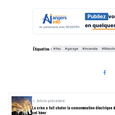
Publiez
vo
en
quelques
en partenariat avec REGIEPRO
Étiquettes :
feu
garage
incendie
Manch
Article précédent
La crise a fait chuter la consommation électrique
cet hiver