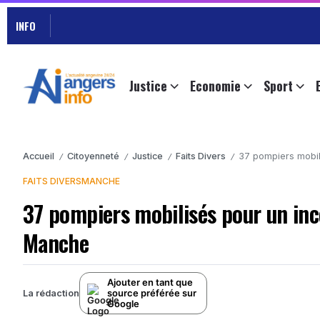
INFO
Justice
Economie
Sport
Accueil
Citoyenneté
Justice
Faits Divers
37 pompiers mobil
/
/
/
/
FAITS DIVERS
MANCHE
37 pompiers mobilisés pour un inc
Manche
Ajouter en tant que
source préférée sur
La rédaction
Google