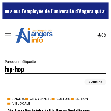
ée pour l’employée de l’université d’Angers qui avait 
INFO
Parcourir l'étiquette
hip-hop
4 Articles
ANGERS
CITOYENNETÉ
CULTURE
EDITION
VIE LOCALE
Cho Time : Des battles de Hip-Hop au Quai d’Angers