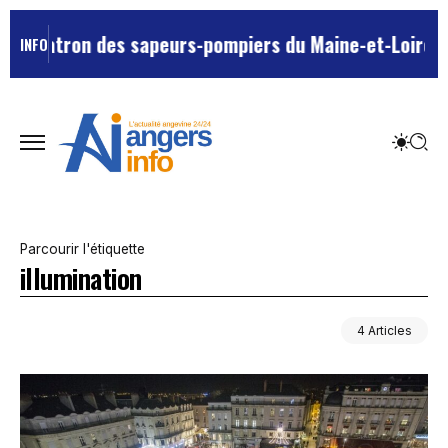
 patron des sapeurs-pompiers du Maine-et-Loire ?
L’un
INFO
Parcourir l'étiquette
illumination
4 Articles