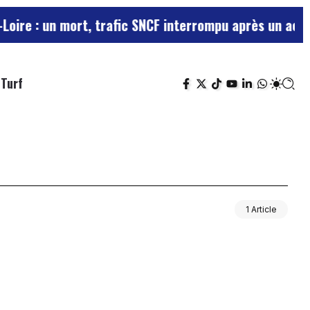
re : un mort, trafic SNCF interrompu après un acciden
Turf
1 Article