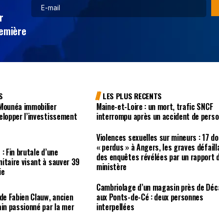
r
remière
S
LES PLUS RECENTS
 Mounéa immobilier
Maine-et-Loire : un mort, trafic SNCF
elopper l’investissement
interrompu après un accident de pers
Violences sexuelles sur mineurs : 17 d
« perdus » à Angers, les graves défail
: Fin brutale d’une
des enquêtes révélées par un rapport 
itaire visant à sauver 39
ministère
ie
Cambriolage d’un magasin près de Déc
 de Fabien Clauw, ancien
aux Ponts-de-Cé : deux personnes
ain passionné par la mer
interpellées