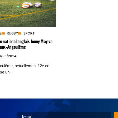
E
RUGBY
SPORT
ternational anglais Jonny May va
yaux-Angoulême
11/06/2024
ulême, actuellement 12e en
se un...