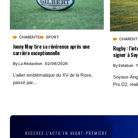
CHARENTE
SPORT
CHARENT
Jonny May tire sa révérence après une
Rugby : l’in
carrière exceptionnelle
signer à So
By
La Rédaction
02/06/2026
By
Esteban
L’ailier emblématique du XV de la Rose,
Soyaux-Ango
passé par...
Pro D2, réali
RECEVEZ L'ACTU EN AVANT-PREMIÈRE