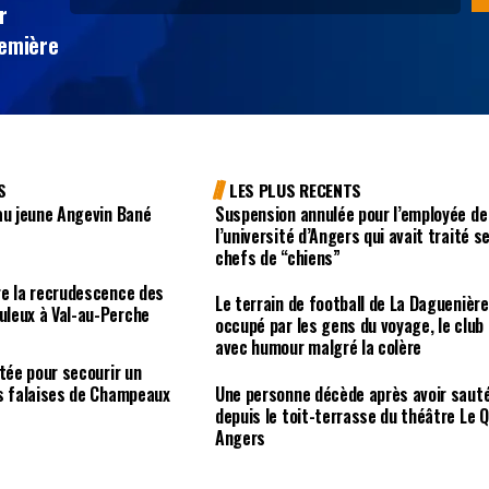
r
remière
S
LES PLUS RECENTS
au jeune Angevin Bané
Suspension annulée pour l’employée de
l’université d’Angers qui avait traité s
chefs de “chiens”
re la recrudescence des
Le terrain de football de La Daguenière
leux à Val-au-Perche
occupé par les gens du voyage, le club
avec humour malgré la colère
rtée pour secourir un
es falaises de Champeaux
Une personne décède après avoir saut
depuis le toit-terrasse du théâtre Le Q
Angers