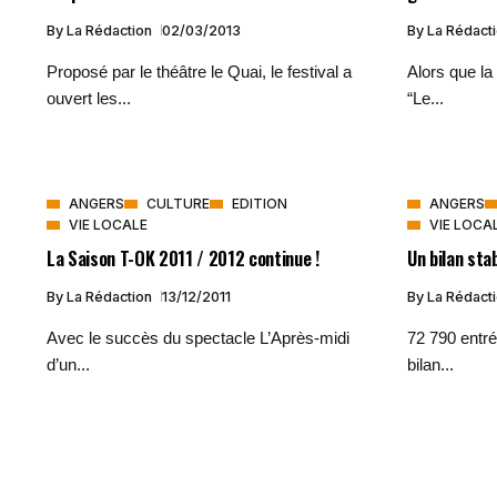
By
La Rédaction
02/03/2013
By
La Rédact
Proposé par le théâtre le Quai, le festival a
Alors que la
ouvert les...
“Le...
ANGERS
CULTURE
EDITION
ANGERS
VIE LOCALE
VIE LOCA
La Saison T-OK 2011 / 2012 continue !
Un bilan sta
By
La Rédaction
13/12/2011
By
La Rédact
Avec le succès du spectacle L’Après-midi
72 790 entré
d’un...
bilan...