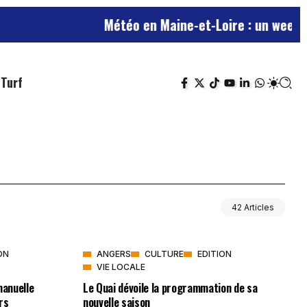
Météo en Maine-et-Loire : un week-end
Turf
42 Articles
ON
ANGERS
CULTURE
EDITION
VIE LOCALE
anuelle
Le Quai dévoile la programmation de sa
rs
nouvelle saison