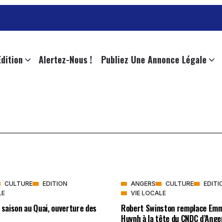
Edition
Alertez-Nous !
Publiez Une Annonce Légale
CULTURE
EDITION
ANGERS
CULTURE
EDITI
LE
VIE LOCALE
 saison au Quai, ouverture des
Robert Swinston remplace Emm
Huynh à la tête du CNDC d’Ange