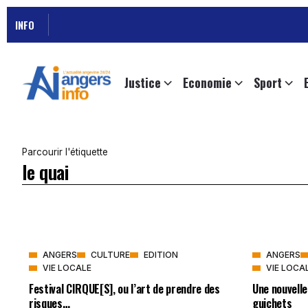
INFO
Justice
Economie
Sport
Parcourir l'étiquette
le quai
ANGERS
CULTURE
EDITION
ANGERS
VIE LOCALE
VIE LOCA
Festival CIRQUE[S], ou l’art de prendre des
Une nouvelle
risques…
guichets