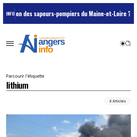
atron des sapeurs-pompiers du Maine-et-Loire ?
L’un de
INFO
Parcourir l'étiquette
lithium
4 Articles