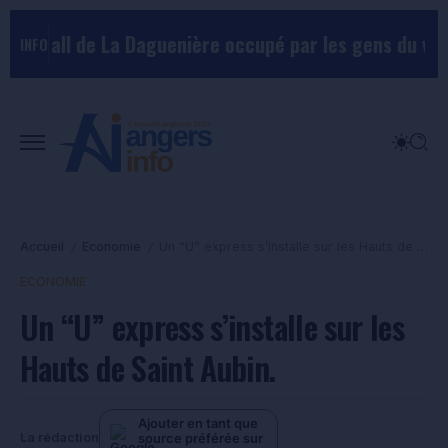
tball de La Daguenière occupé par les gens du voyage,
INFO
Accueil
Economie
Un “U” express s’installe sur les Hauts de Saint Aubin.
/
/
ECONOMIE
Un “U” express s’installe sur les
Hauts de Saint Aubin.
Ajouter en tant que
source préférée sur
La rédaction