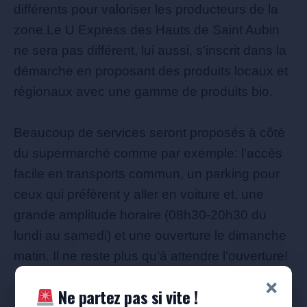
différents pour valoriser les producteurs de la
zone.Le U Express des Hauts de Saint Aubin
ne sera pas différent, lui aussi, s’inscrit dans la
démarche en proposant des produits locaux et
régionaux avec une gamme de produits bio.
Beaucoup de services seront proposés à côté
du supermarché comme par exemple: l’accès
facile en transports commun, un parking pour
ceux qui préfèrent y aller en voiture et, une
grande amplitude horaire (08h30-20h30 du
lundi au samedi) et une ouverture le dimanche
matin. Il ne reste plus qu’à attendre l’ouverture!
×
Ne partez pas si vite !