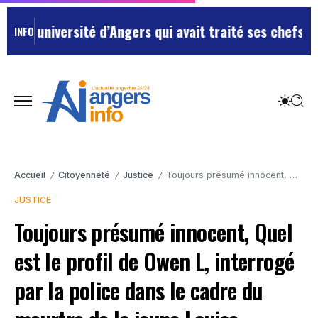
iversité d’Angers qui avait traité ses chefs de “chien
INFO
Accueil
Citoyenneté
Justice
Toujours présumé innocent, Quel est le profil de Owen L, interrogé par la police dans le cadre du meurtre de la jeune Louise.
/
/
/
JUSTICE
Toujours présumé innocent, Quel
est le profil de Owen L, interrogé
par la police dans le cadre du