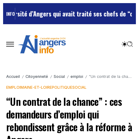
é d’Angers qui avait traité ses chefs de “chiens”
Le te
INFO
Accueil
Citoyenneté
Social
emploi
“Un contrat de la chance” : ces demandeurs d’emploi qui rebondissent grâce à la réforme à Angers
/
/
/
/
EMPLOI
MAINE-ET-LOIRE
POLITIQUE
SOCIAL
“Un contrat de la chance” : ces
demandeurs d’emploi qui
rebondissent grâce à la réforme à