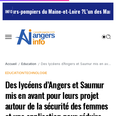
eurs-pompiers du Maine-et-Loire ?
L’un des Marseillais
INFO
Accueil
Education
Des lycéens d’Angers et Saumur mis en avant pour leurs projet autour de la sécurité des femmes et une application pour réduire son empreinte carbone
/
/
EDUCATION
TECHNOLOGIE
Des lycéens d’Angers et Saumur
mis en avant pour leurs projet
autour de la sécurité des femmes