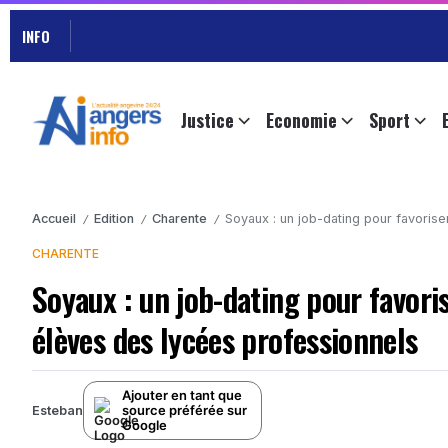
INFO
Justice
Economie
Sport
Accueil
Edition
Charente
Soyaux : un job-dating pour favorise
/
/
/
CHARENTE
Soyaux : un job-dating pour favoris
élèves des lycées professionnels
Ajouter en tant que
source préférée sur
Esteban
Google