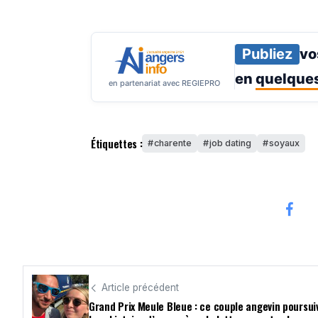
Publiez
vo
en
quelques
en partenariat avec REGIEPRO
Étiquettes :
charente
job dating
soyaux
Article précédent
Grand Prix Meule Bleue : ce couple angevin poursui