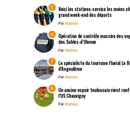
Voici les stations-service les moins c
grand week-end des départs
Par
Matheo
Opération de contrôle massive des en
des Sables-d’Olonne
Par
Matheo
Le spécialiste du tourisme fluvial Le 
d’Angoulême
Par
Matheo
Un ancien espoir toulousain vient renf
l’US Chauvigny
Par
Matheo