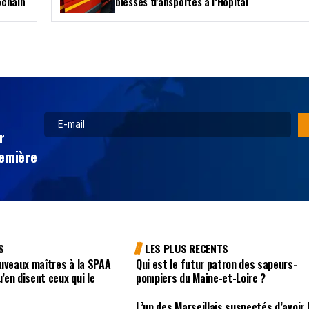
ochain
blessés transportés à l’Hôpital
r
remière
S
LES PLUS RECENTS
uveaux maîtres à la SPAA
Qui est le futur patron des sapeurs-
u’en disent ceux qui le
pompiers du Maine-et-Loire ?
L’un des Marseillais suspectés d’avoir 