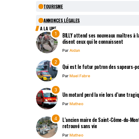
TOURISME
ANNONCES LÉGALES
A LA UNE
BILLY attend ses nouveaux maîtres à la
disent ceux qui le connaissent
Par
Aidan
Qui est le futur patron des sapeurs-p
Par
Mael Fabre
Un motard perd la vie lors d’une tragi
Par
Matheo
L’ancien maire de Saint-Côme-du-Mont,
retrouvé sans vie
Par
Matheo