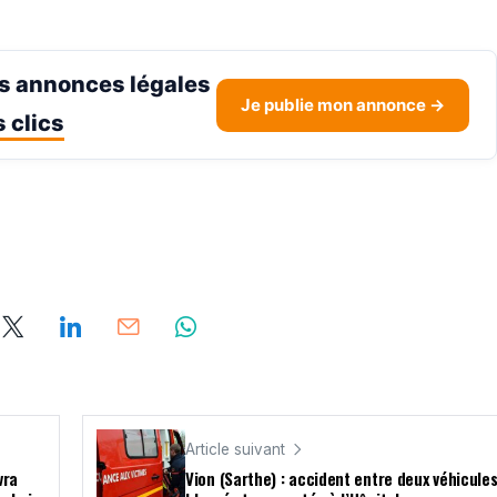
s annonces légales
Je publie mon annonce →
 clics
Article suivant
vra
Vion (Sarthe) : accident entre deux véhicules