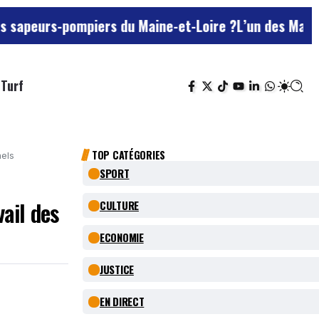
-pompiers du Maine-et-Loire ?
L’un des Marseillais su
Turf
TOP CATÉGORIES
nels
SPORT
ail des
CULTURE
ECONOMIE
JUSTICE
EN DIRECT