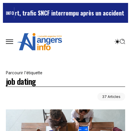
afic SNCF interrompu après un accident de personne
Vi
INFO
Parcourir l'étiquette
job dating
37 Articles