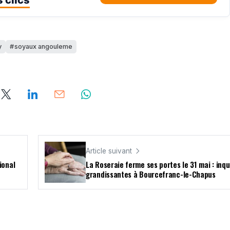
 clics
y
soyaux angouleme
Article suivant
ional
La Roseraie ferme ses portes le 31 mai : inq
grandissantes à Bourcefranc-le-Chapus