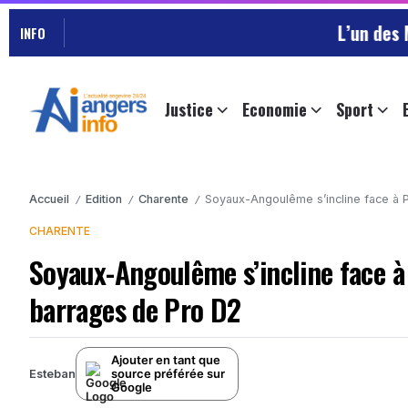
L’un des Marseillais s
INFO
Justice
Economie
Sport
Accueil
Edition
Charente
Soyaux-Angoulême s’incline face à 
/
/
/
CHARENTE
Soyaux-Angoulême s’incline face à
barrages de Pro D2
Ajouter en tant que
source préférée sur
Esteban
Google