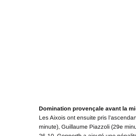
Domination provençale avant la m
Les Aixois ont ensuite pris l’ascend
minute), Guillaume Piazzoli (29e minu
26-10. Gopperth a ajouté une pénali