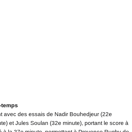
i-temps
ant avec des essais de Nadir Bouhedjeur (22e
te) et Jules Soulan (32e minute), portant le score à
té à la 37e minute, permettant à Provence Rugby de