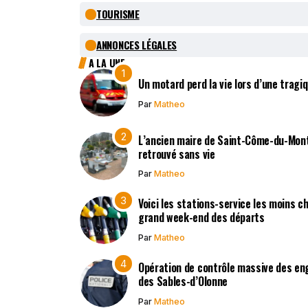
TOURISME
ANNONCES LÉGALES
A LA UNE
Un motard perd la vie lors d’une tragi
Par
Matheo
L’ancien maire de Saint-Côme-du-Mont,
retrouvé sans vie
Par
Matheo
Voici les stations-service les moins c
grand week-end des départs
Par
Matheo
Opération de contrôle massive des en
des Sables-d’Olonne
Par
Matheo