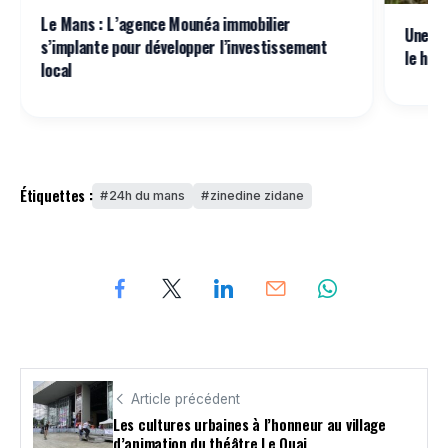
Le Mans : L’agence Mounéa immobilier
Une na
s’implante pour développer l’investissement
le hér
local
Étiquettes :
24h du mans
zinedine zidane
Article précédent
Les cultures urbaines à l’honneur au village
d’animation du théâtre Le Quai