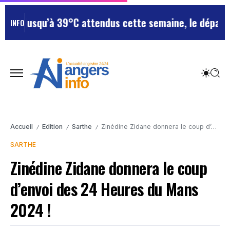
squ’à 39°C attendus cette semaine, le département res
INFO
Accueil
Edition
Sarthe
Zinédine Zidane donnera le coup d’envoi des 24 Heures du Mans 2024 !
/
/
/
SARTHE
Zinédine Zidane donnera le coup
d’envoi des 24 Heures du Mans
2024 !