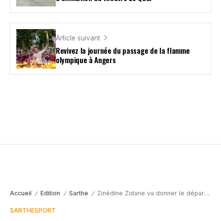
Article suivant
Revivez la journée du passage de la flamme
olympique à Angers
Accueil
Edition
Sarthe
Zinédine Zidane va donner le départ des 24 Heures du Mans !
/
/
/
SARTHE
SPORT