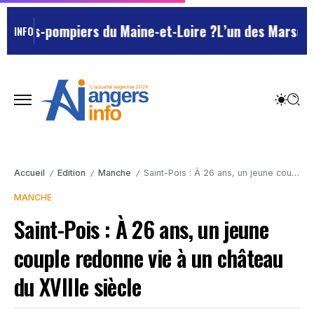
rs-pompiers du Maine-et-Loire ?
L’un des Marseillais s
INFO
Accueil
Edition
Manche
Saint-Pois : À 26 ans, un jeune couple redonne vie à un château du XVIIIe siècle
/
/
/
MANCHE
Saint-Pois : À 26 ans, un jeune
couple redonne vie à un château
du XVIIIe siècle