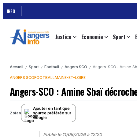
INFO
Justice
Economie
Sport
Accueil
Sport
Football
Angers SCO
Angers-SCO : Amine Sba
/
/
/
/
ANGERS SCO
FOOTBALL
MAINE-ET-LOIRE
Angers-SCO : Amine Sbaï décroche 
Ajouter en tant que
source préférée sur
Zolan
Google
Publié le
11/06/2026 à 12:20