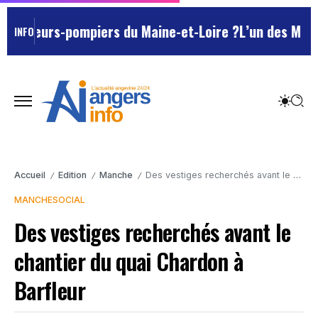
apeurs-pompiers du Maine-et-Loire ?
L’un des Marseilla
INFO
Accueil
Edition
Manche
Des vestiges recherchés avant le chantier du quai Chardon à Barfleur
/
/
/
MANCHE
SOCIAL
Des vestiges recherchés avant le
chantier du quai Chardon à
Barfleur