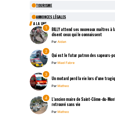
TOURISME
ANNONCES LÉGALES
A LA UNE
BILLY attend ses nouveaux maîtres à la
disent ceux qui le connaissent
Par
Aidan
Qui est le futur patron des sapeurs-p
Par
Mael Fabre
Un motard perd la vie lors d’une tragi
Par
Matheo
L’ancien maire de Saint-Côme-du-Mont,
retrouvé sans vie
Par
Matheo