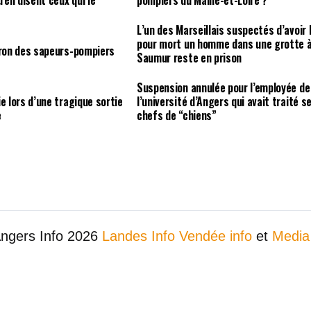
u’en disent ceux qui le
pompiers du Maine-et-Loire ?
L’un des Marseillais suspectés d’avoir 
pour mort un homme dans une grotte 
tron des sapeurs-pompiers
Saumur reste en prison
Suspension annulée pour l’employée de
e lors d’une tragique sortie
l’université d’Angers qui avait traité s
e
chefs de “chiens”
Angers Info 2026
Landes Info
Vendée info
et
Media