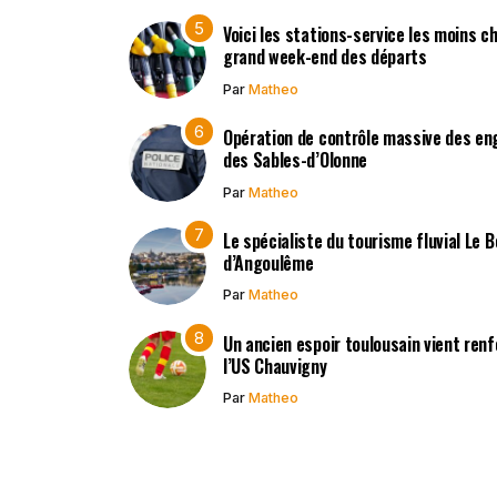
Voici les stations-service les moins c
grand week-end des départs
Par
Matheo
Opération de contrôle massive des en
des Sables-d’Olonne
Par
Matheo
Le spécialiste du tourisme fluvial Le 
d’Angoulême
Par
Matheo
Un ancien espoir toulousain vient renf
l’US Chauvigny
Par
Matheo