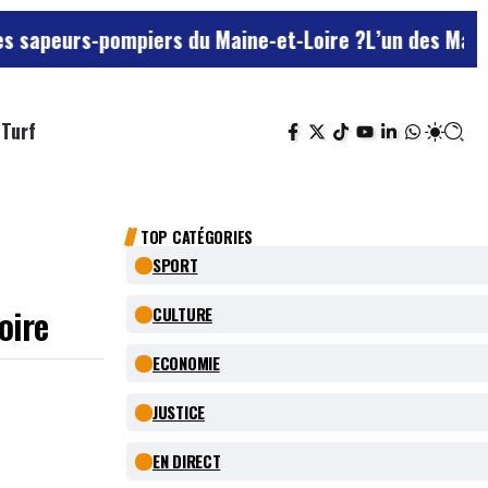
urs-pompiers du Maine-et-Loire ?
L’un des Marseillais 
Turf
TOP CATÉGORIES
SPORT
oire
CULTURE
ECONOMIE
JUSTICE
EN DIRECT