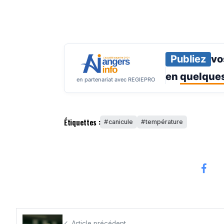
Publiez
vo
en
quelques
en partenariat avec REGIEPRO
Étiquettes :
canicule
température
Article précédent