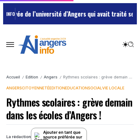
loyée de l’université d’Angers qui avait traité ses ch
INFO
Accueil
Edition
Angers
Rythmes scolaires : grève demain dans les écoles d’Angers !
/
/
/
ANGERS
CITOYENNETÉ
EDITION
EDUCATION
SOCIAL
VIE LOCALE
Rythmes scolaires : grève demain
dans les écoles d’Angers !
Ajouter en tant que
source préférée sur
La rédaction