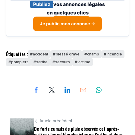
Publiez
vos annonces légales
en
quelques clics
Je publie mon annonce →
Étiquettes :
accident
blessé grave
champ
incendie
pompiers
sarthe
secours
victime
Article précédent
De forts cumuls de pluie observés cet après-
midi par les météorologistes en Sarthe et dans