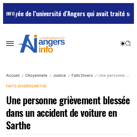
yée de l’université d’Angers qui avait traité ses chef
INFO
Accueil
Citoyenneté
Justice
Faits Divers
Une personne grièvement blessée dans un accident de voiture en Sarthe
/
/
/
/
FAITS DIVERS
SARTHE
Une personne grièvement blessée
dans un accident de voiture en
Sarthe