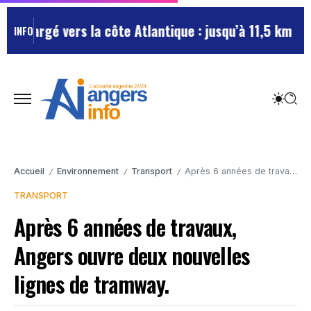
chargé vers la côte Atlantique : jusqu’à 11,5 km de bo
INFO
Accueil
Environnement
Transport
Après 6 années de travaux, Angers ouvre deux nouvelles lignes de tramway.
/
/
/
TRANSPORT
Après 6 années de travaux,
Angers ouvre deux nouvelles
lignes de tramway.