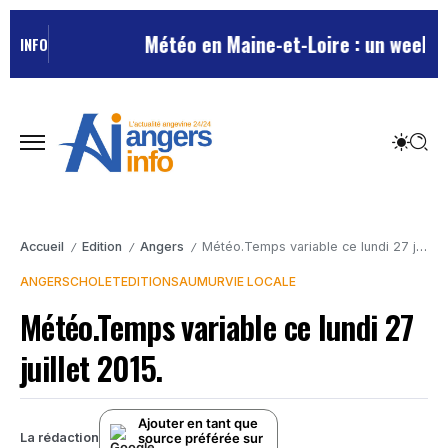
Météo en Maine-et-Loire : un week-end
INFO
Accueil
Edition
Angers
Météo.Temps variable ce lundi 27 juillet 2015.
/
/
/
ANGERS
CHOLET
EDITION
SAUMUR
VIE LOCALE
Météo.Temps variable ce lundi 27
juillet 2015.
Ajouter en tant que
source préférée sur
La rédaction