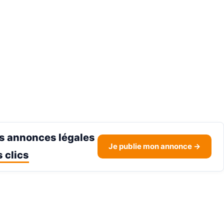
s annonces légales
Je publie mon annonce →
 clics