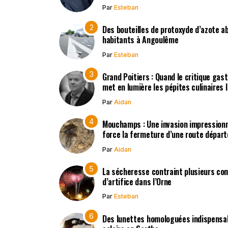
Par
Esteban
Des bouteilles de protoxyde d’azote 
habitants à Angoulême
Par
Esteban
Grand Poitiers : Quand le critique gas
met en lumière les pépites culinaires 
Par
Aidan
Mouchamps : Une invasion impression
force la fermeture d’une route dépar
Par
Aidan
La sécheresse contraint plusieurs co
d’artifice dans l’Orne
Par
Esteban
Des lunettes homologuées indispensabl