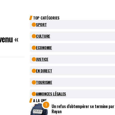
TOP CATÉGORIES
SPORT
venu «
CULTURE
ECONOMIE
JUSTICE
EN DIRECT
TOURISME
ANNONCES LÉGALES
A LA UNE
Un refus d’obtempérer se termine par
Royan