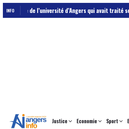
l’université d’Angers qui avait traité ses chefs de “c
INFO
Justice
Economie
Sport