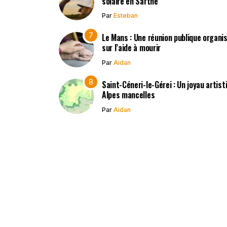
solaire en Sarthe
Par
Esteban
Le Mans : Une réunion publique organisé
sur l’aide à mourir
Par
Aidan
Saint-Céneri-le-Gérei : Un joyau artis
Alpes mancelles
Par
Aidan