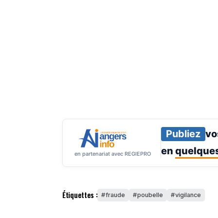
Publiez
vo
en
quelques
en partenariat avec REGIEPRO
Étiquettes :
fraude
poubelle
vigilance