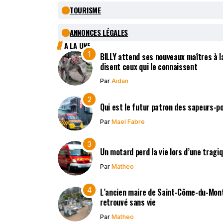
TOURISME
ANNONCES LÉGALES
A LA UNE
BILLY attend ses nouveaux maîtres à la
disent ceux qui le connaissent
Par
Aidan
Qui est le futur patron des sapeurs-p
Par
Mael Fabre
Un motard perd la vie lors d’une tragi
Par
Matheo
L’ancien maire de Saint-Côme-du-Mont,
retrouvé sans vie
Par
Matheo