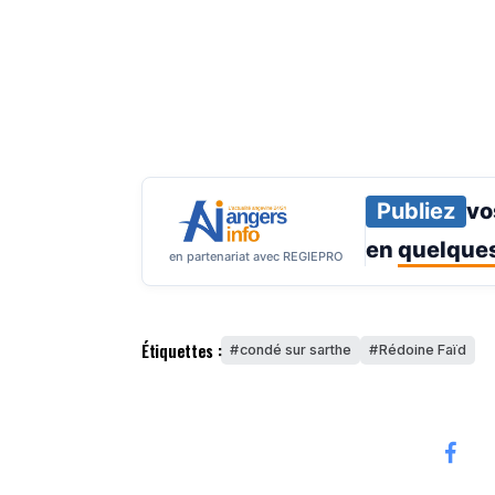
Publiez
vo
en
quelques
en partenariat avec REGIEPRO
Étiquettes :
condé sur sarthe
Rédoine Faïd