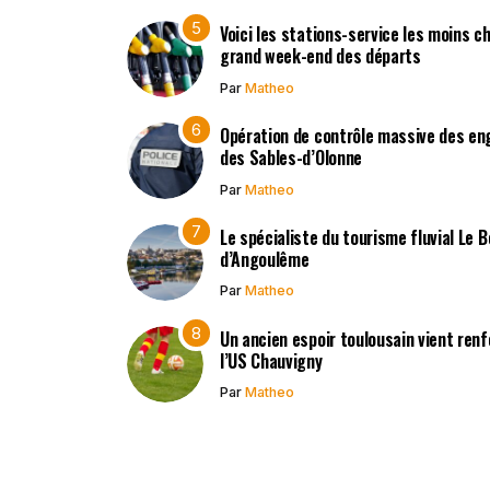
Voici les stations-service les moins c
grand week-end des départs
Par
Matheo
Opération de contrôle massive des en
des Sables-d’Olonne
Par
Matheo
Le spécialiste du tourisme fluvial Le 
d’Angoulême
Par
Matheo
Un ancien espoir toulousain vient renf
l’US Chauvigny
Par
Matheo