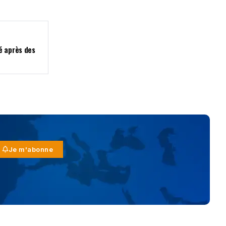
é après des
Je m'abonne