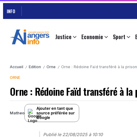
INFO
Justice
Economie
Sport
Accueil
Edition
Orne
Orne : Rédoine Faïd transféré à la pris
/
/
/
ORNE
Orne : Rédoine Faïd transféré à la
Ajouter en tant que
source préférée sur
Matheo
Google
Publié le
22/08/2025 à 10:10