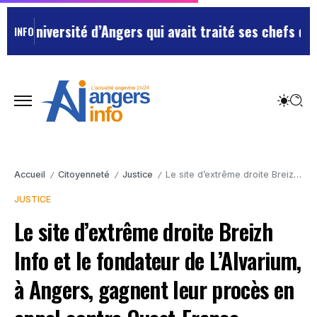
rsité d’Angers qui avait traité ses chefs de “chiens”
L
INFO
Accueil
Citoyenneté
Justice
Le site d’extrême droite Breizh Info et le fondateur de L’Alvarium, à Angers, gagnent leur procès en appel contre Ouest-France
/
/
/
JUSTICE
Le site d’extrême droite Breizh
Info et le fondateur de L’Alvarium,
à Angers, gagnent leur procès en