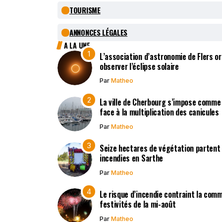
TOURISME
ANNONCES LÉGALES
A LA UNE
L’association d’astronomie de Flers 
observer l’éclipse solaire
Par
Matheo
La ville de Cherbourg s’impose comme 
face à la multiplication des canicules
Par
Matheo
Seize hectares de végétation partent
incendies en Sarthe
Par
Matheo
Le risque d’incendie contraint la com
festivités de la mi-août
Par
Matheo