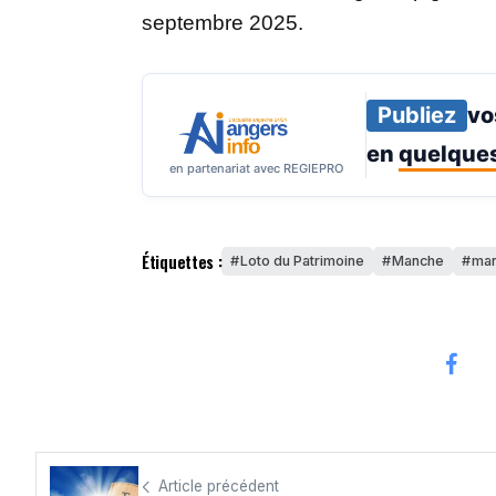
septembre 2025.
Publiez
vo
en
quelques
en partenariat avec REGIEPRO
Étiquettes :
Loto du Patrimoine
Manche
man
Article précédent