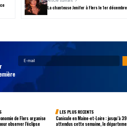
Article suivant
nce
La chanteuse Jenifer à Flers le 1er décembre
r
remière
S
LES PLUS RECENTS
ronomie de Flers organise
Canicule en Maine-et-Loire : jusqu’à 3
ur observer l’éclipse
attendus cette semaine, le départeme