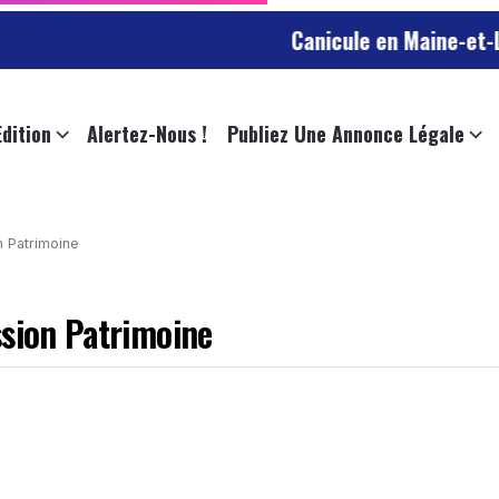
Canicule en Maine-et-Loire : ju
Edition
Alertez-Nous !
Publiez Une Annonce Légale
n Patrimoine
ssion Patrimoine