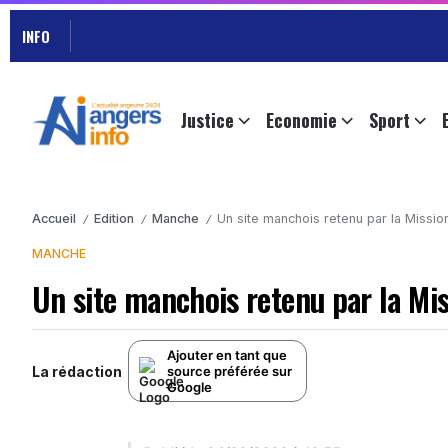
INFO
Justice
Economie
Sport
Accueil
Edition
Manche
Un site manchois retenu par la Missio
/
/
/
MANCHE
Un site manchois retenu par la Mi
Ajouter en tant que
La rédaction
source préférée sur
Google