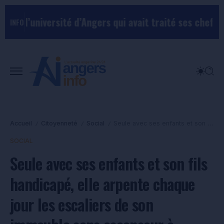
rsité d’Angers qui avait traité ses chefs de “chiens”
L
INFO
Accueil
Citoyenneté
Social
Seule avec ses enfants et son fils handicapé, elle arpente chaque jour les escaliers de son immeuble sans ascenseur à Angers.
/
/
/
SOCIAL
Seule avec ses enfants et son fils
handicapé, elle arpente chaque
jour les escaliers de son