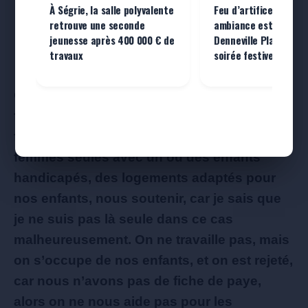
À Ségrie, la salle polyvalente
Feu d’artifice, musiq
retrouve une seconde
ambiance estivale :
jeunesse après 400 000 € de
Denneville Plage pré
travaux
soirée festive samedi
Ce qu’elle attend des bailleurs sociaux “
qu’ils
fassent, des logements appropriés pour les
familles nombreuses, surtout aider les
femmes seules avec un ou des enfants
handicapés, des logements adaptés pour
nos enfants, nous soutenir, car je sais que
je ne suis pas là seule dans ce cas
malheureusement. On ne travaille pas, mais
on s’occupe de nos enfants, et on est rejeté,
car nous n’avons pas de fiche de paye,
alors on ne nous aide pas pour les