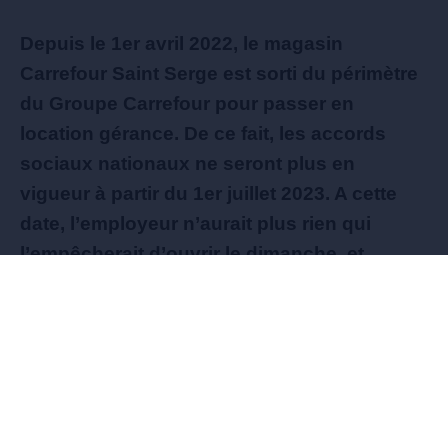
Depuis le 1er avril 2022, le magasin
Carrefour Saint Serge est sorti du périmètre
du Groupe Carrefour pour passer en
location gérance. De ce fait, les accords
sociaux nationaux ne seront plus en
vigueur à partir du 1er juillet 2023. A cette
date, l’employeur n’aurait plus rien qui
l’empêcherait d’ouvrir le dimanche, et
n’aurait plus à respecter le volontariat des
salariés qui auraient pu se voir imposer de
travailler le dimanche matin.
Le nouveau responsable du magasin a fait
savoir qu’il souhaitait ouvrir tous les dimanches