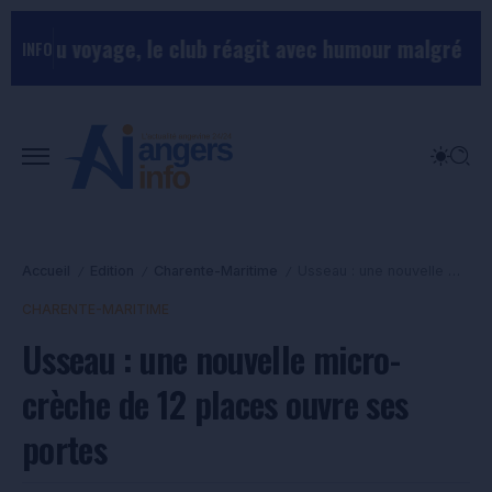
 du voyage, le club réagit avec humour malgré la colè
INFO
Accueil
Edition
Charente-Maritime
Usseau : une nouvelle micro-crèche de 12 places ouvre ses portes
/
/
/
CHARENTE-MARITIME
Usseau : une nouvelle micro-
crèche de 12 places ouvre ses
portes