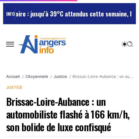
-Loire : jusqu’à 39°C attendus cette semaine, le dépa
INFO
Accueil
Citoyenneté
Justice
Brissac-Loire-Aubance : un automobiliste flashé à 166 km/h, son bolide de luxe confisqué
/
/
/
JUSTICE
Brissac-Loire-Aubance : un
automobiliste flashé à 166 km/h,
son bolide de luxe confisqué