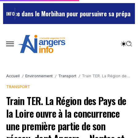
ace dans le Morbihan pour poursuivre sa préparation 
INFO
Accueil
Environnement
Transport
Train TER. La Région des Pays de la Loire ouvre à la concurrence une première partie de son réseau, dont Angers – Nantes et Cholet [VIDEO]
/
/
/
TRANSPORT
Train TER. La Région des Pays de
la Loire ouvre à la concurrence
une première partie de son